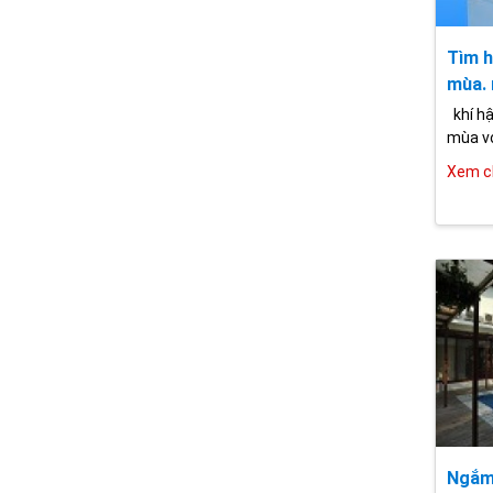
Tìm h
mùa. 
khí hậ
mùa vớ
Xem ch
Ngắm 