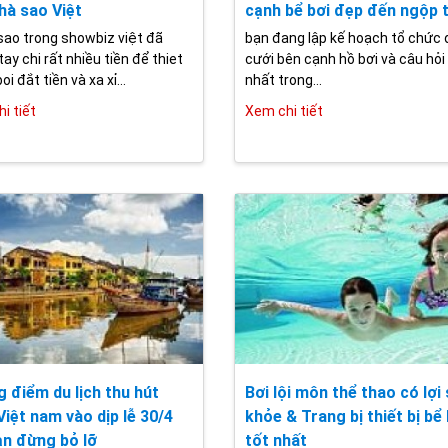
hà sao Việt
cạnh bể bơi đẹp đến ngộp 
sao trong showbiz việt đã
bạn đang lập kế hoạch tổ chức
ay chi rất nhiều tiền để thiet
cưới bên cạnh hồ bơi và câu hỏi
oi đắt tiền và xa xỉ...
nhất trong...
i tiết
Xem chi tiết
 điểm du lịch thu hút
Bơi lội môn thể thao có lợi
Việt nam vào dịp lễ 30/4
khỏe & Trang bị thiết bị bể 
n đừng bỏ lỡ
tốt nhất