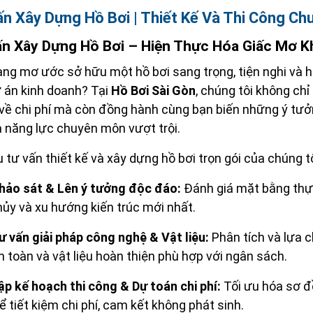
n Xây Dựng Hồ Bơi | Thiết Kế Và Thi Công Ch
n Xây Dựng Hồ Bơi – Hiện Thực Hóa Giấc Mơ 
ng mơ ước sở hữu một hồ bơi sang trọng, tiện nghi và hài
 án kinh doanh? Tại
Hồ Bơi Sài Gòn
, chúng tôi không ch
 về chi phí mà còn đồng hành cùng bạn biến những ý tưở
 năng lực chuyên môn vượt trội.
ụ tư vấn thiết kế và xây dựng hồ bơi trọn gói của chúng t
hảo sát & Lên ý tưởng độc đáo:
Đánh giá mặt bằng thực
hủy và xu hướng kiến trúc mới nhất.
ư vấn giải pháp công nghệ & Vật liệu:
Phân tích và lựa c
n toàn và vật liệu hoàn thiện phù hợp với ngân sách.
ập kế hoạch thi công & Dự toán chi phí:
Tối ưu hóa sơ đồ
ể tiết kiệm chi phí, cam kết không phát sinh.