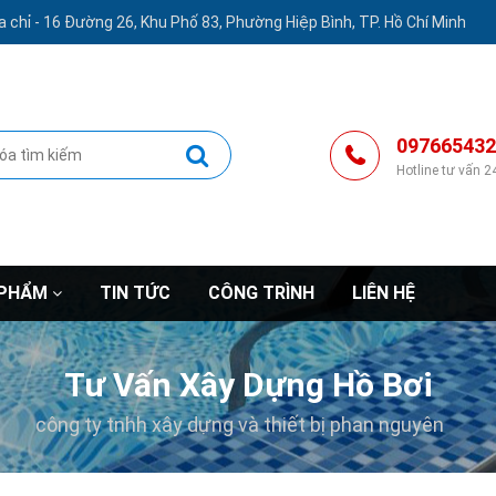
a chỉ -
16 Đường 26, Khu Phố 83, Phường Hiệp Bình, TP. Hồ Chí Minh
097665432
Hotline tư vấn 2
 PHẨM
TIN TỨC
CÔNG TRÌNH
LIÊN HỆ
Tư Vấn Xây Dựng Hồ Bơi
công ty tnhh xây dựng và thiết bị phan nguyên