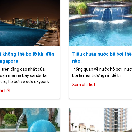
i không thể bỏ lỡ khi đến
Tiêu chuẩn nước bể bơi thế
Singapore
nào.
c trên tầng cao nhất của
tổng quan về nước hồ bơi nướ
sạn marina bay sands tại
bơi là môi trường rất dễ bị...
ore, hồ bơi vô cực skypark...
Xem chi tiết
i tiết