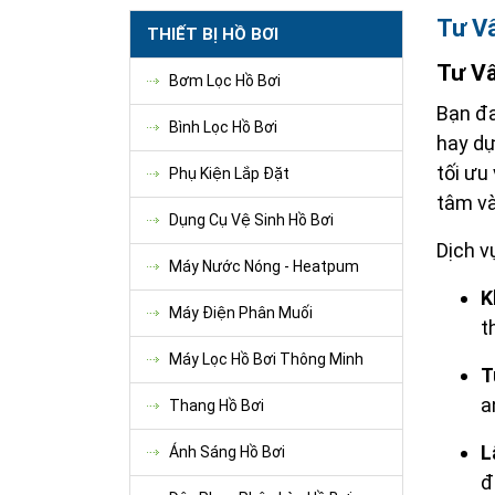
Tư Vấ
THIẾT BỊ HỒ BƠI
Tư Vấ
Bơm Lọc Hồ Bơi
Bạn đa
Bình Lọc Hồ Bơi
hay dự
tối ưu
Phụ Kiện Lắp Đặt
tâm và
Dụng Cụ Vệ Sinh Hồ Bơi
Dịch v
Máy Nước Nóng - Heatpum
K
Máy Điện Phân Muối
t
Máy Lọc Hồ Bơi Thông Minh
T
a
Thang Hồ Bơi
L
Ánh Sáng Hồ Bơi
đ