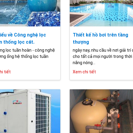
iểu về Công nghệ lọc
Thiết kế hồ bơi trên tầng
n thống lọc cát.
thượng
ng lọc tuần hoàn - công nghệ
ngày nay, nhu cầu về nơi giải trí
ng ống hệ thống lọc tuần
cho tất cả mọi người trong thời 
nắng nóng...
i tiết
Xem chi tiết