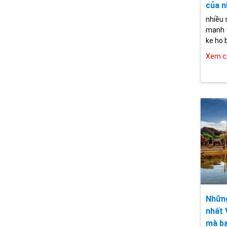
của n
nhiều 
mạnh t
ke ho b
Xem ch
Những
nhất 
mà bạ