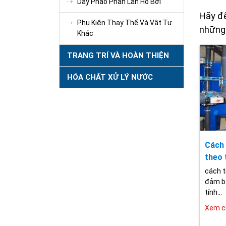
Dây Phao Phân Làn Hồ Bơi
Hãy để
Phụ Kiện Thay Thế Và Vật Tư
những 
Khác
TRANG TRÍ VÀ HOÀN THIỆN
HÓA CHẤT XỬ LÝ NƯỚC
Cách 
theo 
cách t
đảm bả
tính...
Xem ch