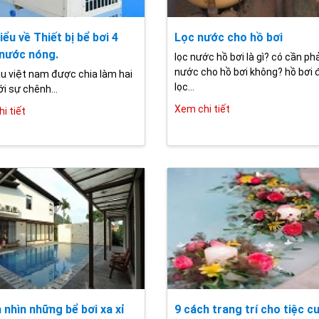
iểu về Thiết bị bể bơi 4
Lọc nước cho hồ bơi
nước nóng.
lọc nước hồ bơi là gì? có cần phả
nước cho hồ bơi không? hồ bơi
u việt nam được chia làm hai
lọc...
i sự chênh...
Xem chi tiết
i tiết
nhìn những bể bơi xa xỉ
9 cách trang trí cho tiệc c