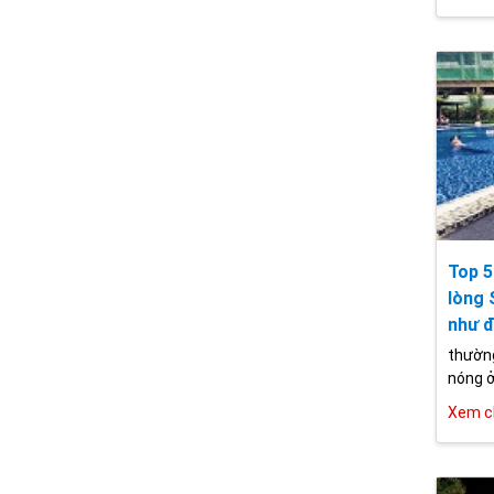
Top 5
lòng 
như đ
thường
nóng ở 
Xem ch