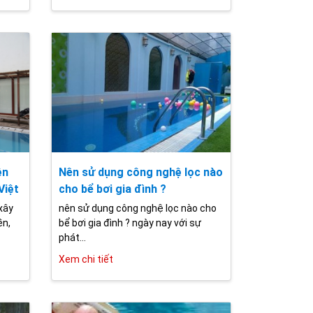
ện
Nên sử dụng công nghệ lọc nào
Việt
cho bể bơi gia đình ?
xây
nên sử dụng công nghệ lọc nào cho
ền,
bể bơi gia đình ? ngày nay với sự
phát...
Xem chi tiết