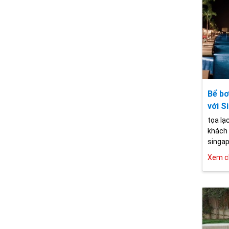
Bể bơ
với 
tọa lạ
khách 
singap
Xem ch