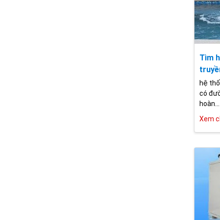
Tìm h
truyề
hệ thố
có đườ
hoàn...
Xem ch