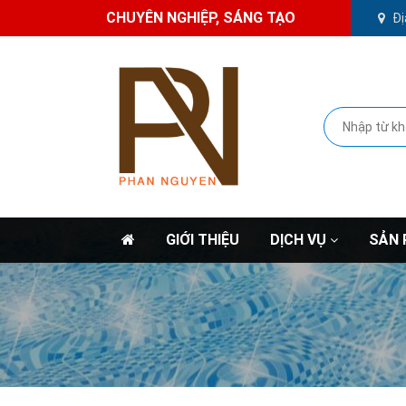
CHUYÊN NGHIỆP, SÁNG TẠO
Đị
GIỚI THIỆU
DỊCH VỤ
SẢN