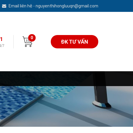
Email liên hệ - nguyenthihongluuqn@gmail.com
0
1
ĐK TƯ VẤN
4/7