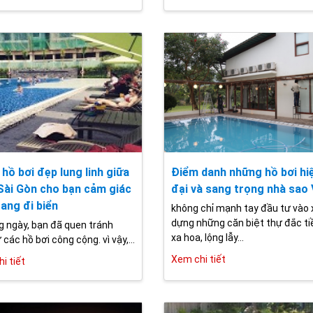
 hồ bơi đẹp lung linh giữa
Điểm danh những hồ bơi hi
Sài Gòn cho bạn cảm giác
đại và sang trọng nhà sao 
ang đi biển
không chỉ mạnh tay đầu tư vào 
dựng những căn biệt thự đắc ti
 ngày, bạn đã quen tránh
xa hoa, lộng lẫy...
các hồ bơi công cộng. vì vậy,...
Xem chi tiết
i tiết