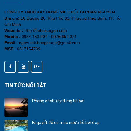
CÔNG TY TNHH XÂY DỰNG VÀ THIẾT BỊ PHAN NGUYÊN
Địa chỉ:
16 Đường 26, Khu Phố 83, Phường Hiệp Bình, TP. Hồ
Chí Minh
Website :
Http://hoboisaigon.com
Mobile :
0934 153 907 - 0976 654 321
Email :
nguyenthihongluuqn@gmail.com
MST :
0317154739
TIN TỨC NỔI BẬT
Phong cách xây dựng hồ bơi
Bí quyết để có màu nước hồ bơi đẹp