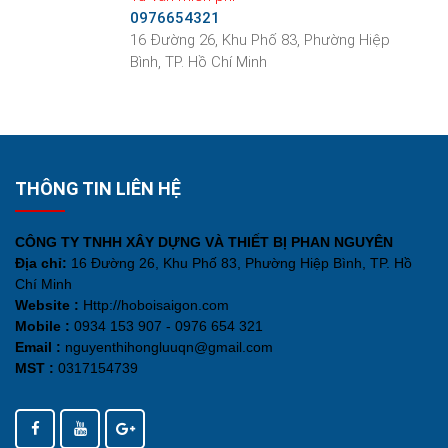
0976654321
16 Đường 26, Khu Phố 83, Phường Hiệp
Bình, TP. Hồ Chí Minh
THÔNG TIN LIÊN HỆ
CÔNG TY TNHH XÂY DỰNG VÀ THIẾT BỊ PHAN NGUYÊN
Địa chỉ:
16 Đường 26, Khu Phố 83, Phường Hiệp Bình, TP. Hồ
Chí Minh
Website :
Http://hoboisaigon.com
Mobile :
0934 153 907 - 0976 654 321
Email :
nguyenthihongluuqn@gmail.com
MST :
0317154739