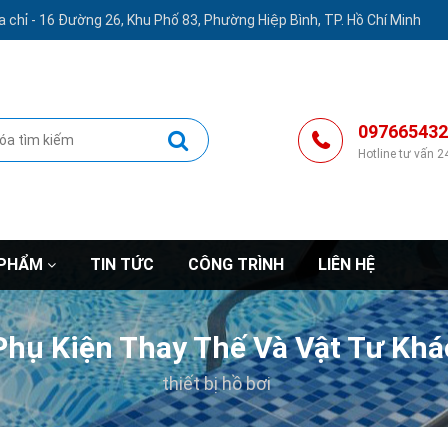
a chỉ -
16 Đường 26, Khu Phố 83, Phường Hiệp Bình, TP. Hồ Chí Minh
097665432
Hotline tư vấn 2
 PHẨM
TIN TỨC
CÔNG TRÌNH
LIÊN HỆ
Phụ Kiện Thay Thế Và Vật Tư Khá
thiết bị hồ bơi