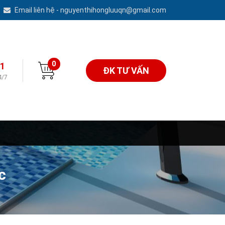
Email liên hệ - nguyenthihongluuqn@gmail.com
0
1
ĐK TƯ VẤN
4/7
c