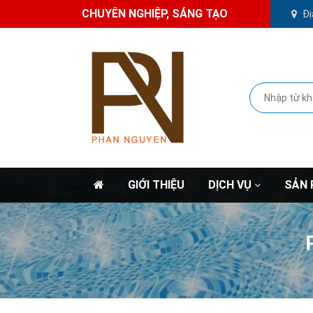
CHUYÊN NGHIỆP, SÁNG TẠO
Đị
GIỚI THIỆU
DỊCH VỤ
SẢN