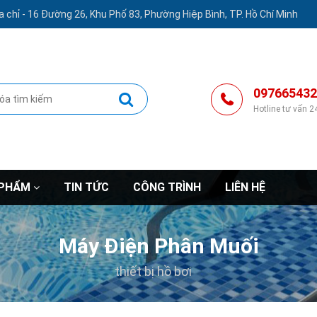
a chỉ -
16 Đường 26, Khu Phố 83, Phường Hiệp Bình, TP. Hồ Chí Minh
097665432
Hotline tư vấn 2
 PHẨM
TIN TỨC
CÔNG TRÌNH
LIÊN HỆ
Máy Điện Phân Muối
thiết bị hồ bơi