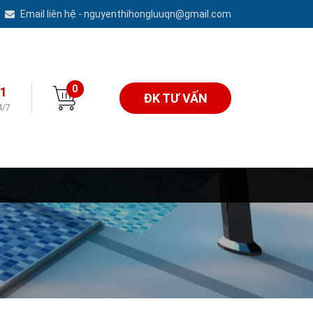
Email liên hệ - nguyenthihongluuqn@gmail.com
0
1
ĐK TƯ VẤN
4/7