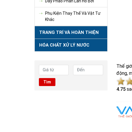
Dây Phao Phân Làn Hồ Bơi
Phụ Kiện Thay Thế Và Vật Tư
Khác
TRANG TRÍ VÀ HOÀN THIỆN
HÓA CHẤT XỬ LÝ NƯỚC
Thế giớ
động, m
Tìm
4.7
5
sa