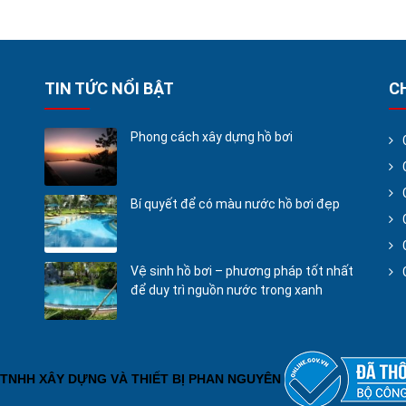
TIN TỨC NỔI BẬT
C
Phong cách xây dựng hồ bơi
Bí quyết để có màu nước hồ bơi đẹp
Vệ sinh hồ bơi – phương pháp tốt nhất
để duy trì nguồn nước trong xanh
TNHH XÂY DỰNG VÀ THIẾT BỊ PHAN NGUYÊN