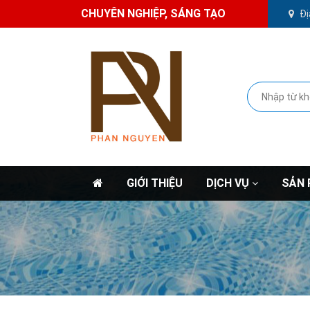
CHUYÊN NGHIỆP, SÁNG TẠO
Đị
GIỚI THIỆU
DỊCH VỤ
SẢN