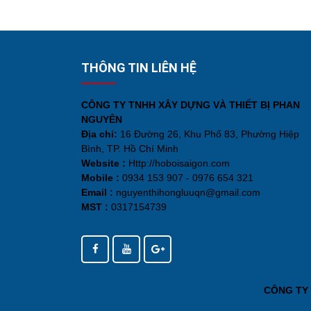
THÔNG TIN LIÊN HỆ
CÔNG TY TNHH XÂY DỰNG VÀ THIẾT BỊ PHAN
NGUYÊN
Địa chỉ:
16 Đường 26, Khu Phố 83, Phường Hiệp
Bình, TP. Hồ Chí Minh
Website :
Http://hoboisaigon.com
Mobile :
0934 153 907 - 0976 654 321
Email :
nguyenthihongluuqn@gmail.com
MST :
0317154739
CÔNG TY 