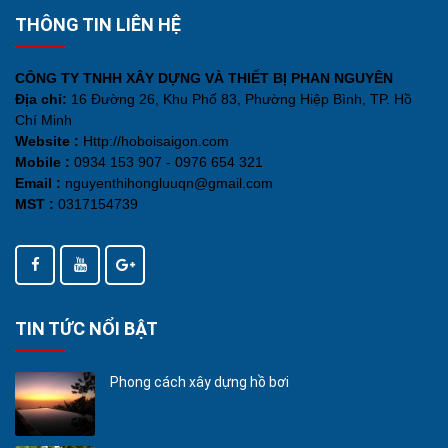
THÔNG TIN LIÊN HỆ
CÔNG TY TNHH XÂY DỰNG VÀ THIẾT BỊ PHAN NGUYÊN
Địa chỉ:
16 Đường 26, Khu Phố 83, Phường Hiệp Bình, TP. Hồ
Chí Minh
Website :
Http://hoboisaigon.com
Mobile :
0934 153 907 - 0976 654 321
Email :
nguyenthihongluuqn@gmail.com
MST :
0317154739
TIN TỨC NỔI BẬT
Phong cách xây dựng hồ bơi