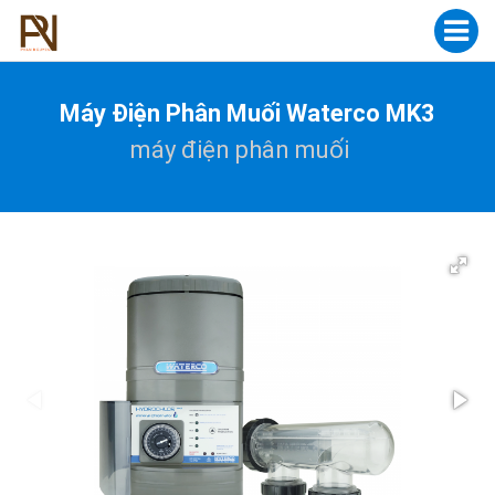
Máy Điện Phân Muối Waterco MK3
máy điện phân muối