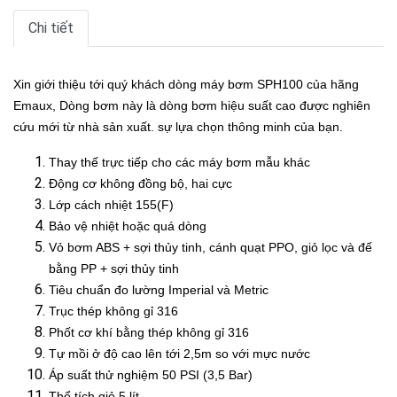
Chi tiết
Xin giới thiệu tới quý khách dòng máy bơm SPH100 của hãng
Emaux, Dòng bơm này là dòng bơm hiệu suất cao được nghiên
cứu mới từ nhà sản xuất. sự lựa chọn thông minh của bạn.
Thay thế trực tiếp cho các máy bơm mẫu khác
Động cơ không đồng bộ, hai cực
Lớp cách nhiệt 155(F)
Bảo vệ nhiệt hoặc quá dòng
Vỏ bơm ABS + sợi thủy tinh, cánh quạt PPO, giỏ lọc và đế
bằng PP + sợi thủy tinh
Tiêu chuẩn đo lường Imperial và Metric
Trục thép không gỉ 316
Phốt cơ khí bằng thép không gỉ 316
Tự mồi ở độ cao lên tới 2,5m so với mực nước
Áp suất thử nghiệm 50 PSI (3,5 Bar)
Thể tích giỏ 5 lít