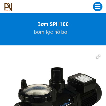
Bơm SPH100
bơm lọc hồ bơi