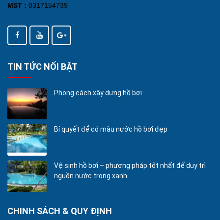
MST :
0317154739
TIN TỨC NỔI BẬT
Phong cách xây dựng hồ bơi
Bí quyết để có màu nước hồ bơi đẹp
Vệ sinh hồ bơi – phương pháp tốt nhất để duy trì
nguồn nước trong xanh
CHINH SÁCH & QUY ĐỊNH