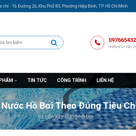
a chỉ -
16 Đường 26, Khu Phố 83, Phường Hiệp Bình, TP. Hồ Chí Minh
097665432
Hotline tư vấn 2
 PHẨM
TIN TỨC
CÔNG TRÌNH
LIÊN HỆ
 Nước Hồ Bơi Theo Đúng Tiêu Ch
tư vấn xây dựng hồ bơi