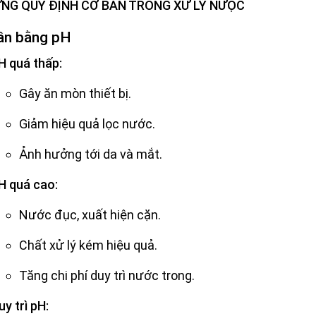
HỮNG QUY ĐỊNH CƠ BẢN TRONG XỬ LÝ NƯỌC
ân bằng pH
H quá thấp:
Gây ăn mòn thiết bị.
Giảm hiệu quả lọc nước.
Ảnh hưởng tới da và mắt.
H quá cao:
Nước đục, xuất hiện cặn.
Chất xử lý kém hiệu quả.
Tăng chi phí duy trì nước trong.
uy trì pH: