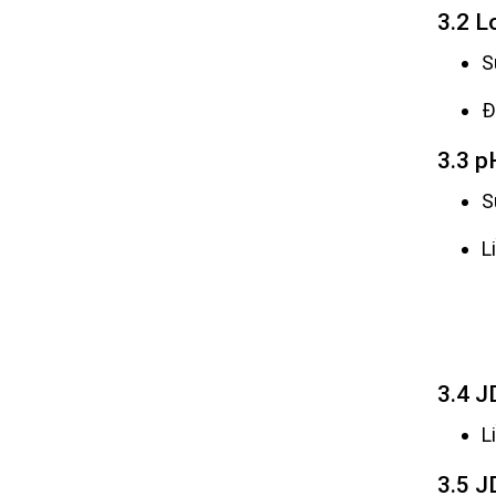
3.2 L
S
Đ
3.3 p
S
L
3.4 J
L
3.5 JD