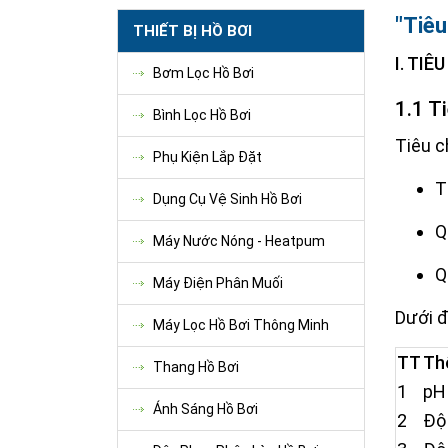
"Tiêu
THIẾT BỊ HỒ BƠI
I. TI
Bơm Lọc Hồ Bơi
1.1 T
Bình Lọc Hồ Bơi
Tiêu c
Phụ Kiện Lắp Đặt
T
Dụng Cụ Vệ Sinh Hồ Bơi
Q
Máy Nước Nóng - Heatpum
Q
Máy Điện Phân Muối
Dưới đ
Máy Lọc Hồ Bơi Thông Minh
TT
Th
Thang Hồ Bơi
1
pH
Ánh Sáng Hồ Bơi
2
Độ