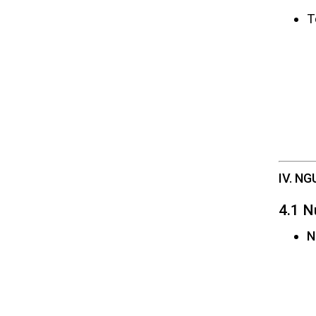
T
IV. N
4.1 N
N