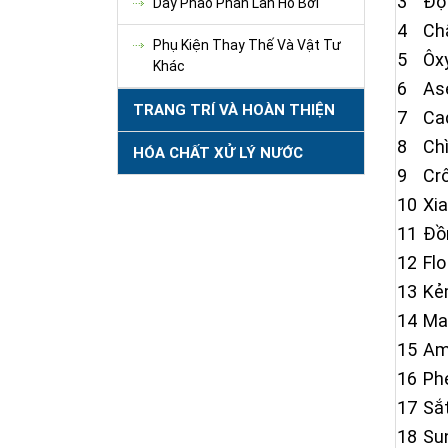
3
Độ
Dây Phao Phân Làn Hồ Bơi
4
Chấ
Phụ Kiện Thay Thế Và Vật Tư
5
Ôx
Khác
6
As
TRANG TRÍ VÀ HOÀN THIỆN
7
Ca
8
Ch
HÓA CHẤT XỬ LÝ NƯỚC
9
Cr
10
Xi
11
Đồ
12
Flo
13
Kẻ
14
Ma
15
Amo
16
Ph
17
Sắ
18
Su