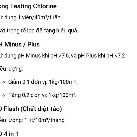
ong Lasting Chlorine
ử dụng 1 viên/40m³/tuần.
ặt trong rổ lọc để tăng hiệu quả.
H Minus / Plus
ử dụng pH Minus khi pH >7.6, và pH Plus khi pH <7.2.
iều lượng:
Giảm 0.1 đơn vị: 1kg/100m³.
Tăng 0.2 đơn vị: 1kg/100m³.
D Flash (Chất diệt tảo)
iều lượng: 1 lít/10m³/tháng.
 4 in 1