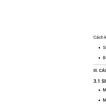
Cách k
S
B
III. 
3.1 S
M
M