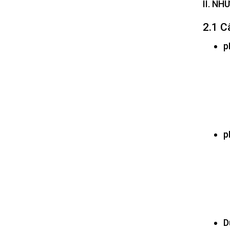
II. N
2.1 C
p
p
D