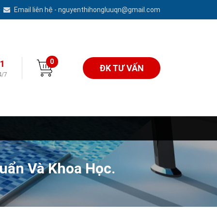
Email liên hệ - nguyenthihongluuqn@gmail.com
0
1
ĐK TƯ VẤN
4/7
uẩn Và Khoa Học.