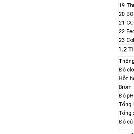
19
Th
20
BO
21
CO
22
Fec
23
Co
1.2 T
Thông
Độ clo
Hỗn h
Brôm
Độ pH
Tổng 
Tổng c
Độ cứ