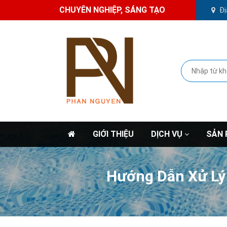
CHUYÊN NGHIỆP, SÁNG TẠO
Đị
GIỚI THIỆU
DỊCH VỤ
SẢN
Hướng Dẫn Xử Lý