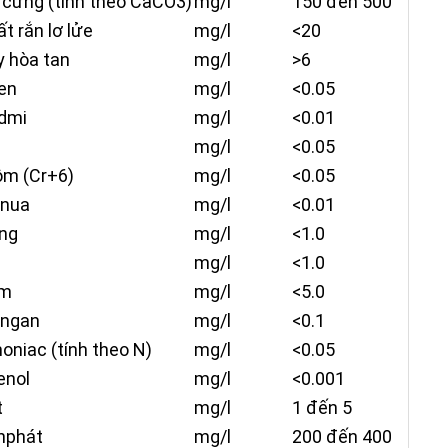
 cứng (tính theo CaCO3)
mg/l
150 đến 500
t rắn lơ lửe
mg/l
<20
y hòa tan
mg/l
>6
en
mg/l
<0.05
dmi
mg/l
<0.01
ì
mg/l
<0.05
ôm (Cr+6)
mg/l
<0.05
anua
mg/l
<0.01
ng
mg/l
<1.0
mg/l
<1.0
m
mg/l
<5.0
ngan
mg/l
<0.1
niac (tính theo N)
mg/l
<0.05
enol
mg/l
<0.001
t
mg/l
1 đến 5
nphát
mg/l
200 đến 400