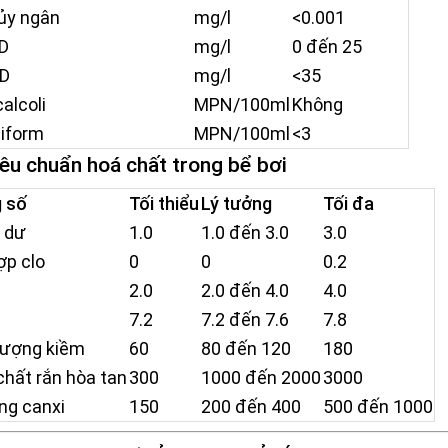
ủy ngân
mg/l
<0.001
D
mg/l
0 đến 25
D
mg/l
<35
alcoli
MPN/100ml
Không
liform
MPN/100ml
<3
iêu chuẩn hoá chất trong bể bơi
 số
Tối thiểu
Lý tưởng
Tối đa
 dư
1.0
1.0 đến 3.0
3.0
ợp clo
0
0
0.2
2.0
2.0 đến 4.0
4.0
7.2
7.2 đến 7.6
7.8
lượng kiềm
60
80 đến 120
180
hất rắn hòa tan
300
1000 đến 2000
3000
ng canxi
150
200 đến 400
500 đến 1000