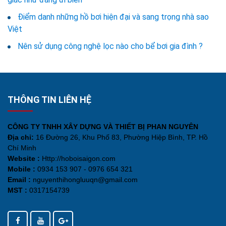
Điểm danh những hồ bơi hiện đại và sang trọng nhà sao
Việt
Nên sử dụng công nghệ lọc nào cho bể bơi gia đình ?
THÔNG TIN LIÊN HỆ
CÔNG TY TNHH XÂY DỰNG VÀ THIẾT BỊ PHAN NGUYÊN
Địa chỉ:
16 Đường 26, Khu Phố 83, Phường Hiệp Bình, TP. Hồ
Chí Minh
Website :
Http://hoboisaigon.com
Mobile :
0934 153 907 - 0976 654 321
Email :
nguyenthihongluuqn@gmail.com
MST :
0317154739