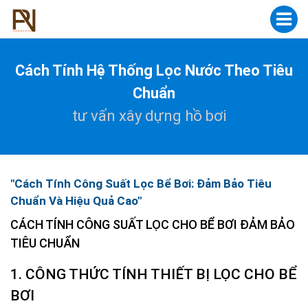
Cách Tính Hệ Thống Lọc Nước Theo Tiêu
Chuẩn
tư vấn xây dựng hồ bơi
"Cách Tính Công Suất Lọc Bể Bơi: Đảm Bảo Tiêu
Chuẩn Và Hiệu Quả Cao"
CÁCH TÍNH CÔNG SUẤT LỌC CHO BỂ BƠI ĐẢM BẢO
TIÊU CHUẨN
1. CÔNG THỨC TÍNH THIẾT BỊ LỌC CHO BỂ
BƠI