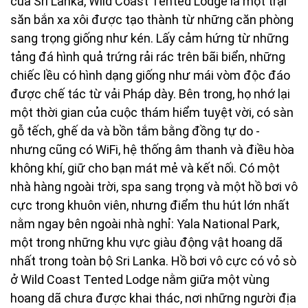
của Sri Lanka, Wild Coast Tented Lodge là một trại
săn bắn xa xôi được tạo thành từ những căn phòng
sang trọng giống như kén. Lấy cảm hứng từ những
tảng đá hình quả trứng rải rác trên bãi biển, những
chiếc lều có hình dạng giống như mái vòm độc đáo
được chế tác từ vải Pháp dày. Bên trong, họ nhớ lại
một thời gian của cuộc thám hiểm tuyệt vời, có sàn
gỗ tếch, ghế da và bồn tắm bằng đồng tự do -
nhưng cũng có WiFi, hệ thống âm thanh và điều hòa
không khí, giữ cho bạn mát mẻ và kết nối. Có một
nhà hàng ngoài trời, spa sang trọng và một hồ bơi vô
cực trong khuôn viên, nhưng điểm thu hút lớn nhất
nằm ngay bên ngoài nhà nghỉ: Yala National Park,
một trong những khu vực giàu động vật hoang dã
nhất trong toàn bộ Sri Lanka. Hồ bơi vô cực có vỏ sò
ở Wild Coast Tented Lodge nằm giữa một vùng
hoang dã chưa được khai thác, nơi những người địa