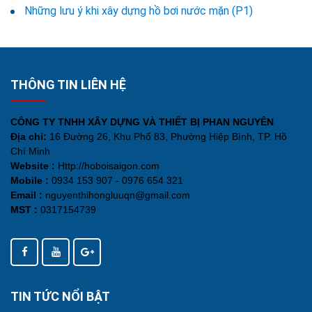
Những lưu ý khi xây dựng hồ bơi nước mặn (P1)
THÔNG TIN LIÊN HỆ
CÔNG TY TNHH XÂY DỰNG VÀ THIẾT BỊ PHAN NGUYÊN
Địa chỉ:
16 Đường 26, Khu Phố 83, Phường Hiệp Bình, TP. Hồ
Chí Minh
Website :
Http://hoboisaigon.com
Mobile :
0934 153 907 - 0976 654 321
Email :
nguyenthihongluuqn@gmail.com
MST :
0317154739
TIN TỨC NỔI BẬT