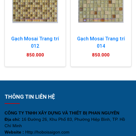
Gạch Mosai Trang trí
Gạch Mosai Trang trí
012
014
850.000
850.000
THÔNG TIN LIÊN HỆ
CÔNG TY TNHH XÂY DỰNG VÀ THIẾT BỊ PHAN NGUYÊN
Địa chỉ:
16 Đường 26, Khu Phố 83, Phường Hiệp Bình, TP. Hồ
Chí Minh
Website :
Http://hoboisaigon.com