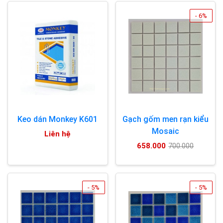
- 6%
Keo dán Monkey K601
Gạch gốm men rạn kiểu
Mosaic
Liên hệ
658.000
700.000
- 5%
- 5%