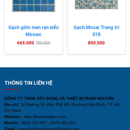
Gạch gốm men rạn kiểu
Gạch Mosai Trang trí
Mosaic
018
665.000
850.000
700.000
THÔNG TIN LIÊN HỆ
CÔNG TY TNHH XÂY DỰNG VÀ THIẾT BỊ PHAN NGUYÊN
Địa chỉ:
16 Đường 26, Khu Phố 83, Phường Hiệp Bình, TP. Hồ
Chí Minh
Website :
Http://hoboisaigon.com
Mobile :
0934 153 907 - 0976 654 321
Email :
nguyenthihongluuqn@gmail.com