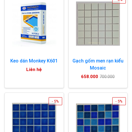
Keo dán Monkey K601
Gạch gốm men rạn kiểu
Mosaic
Liên hệ
658.000
700.000
- 5%
- 5%