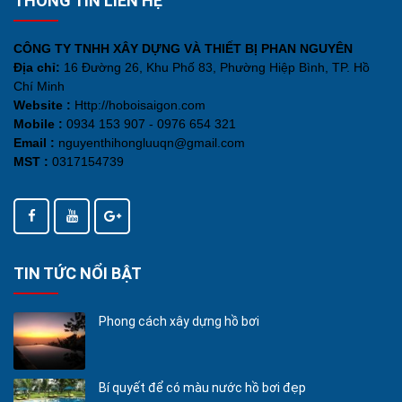
THÔNG TIN LIÊN HỆ
CÔNG TY TNHH XÂY DỰNG VÀ THIẾT BỊ PHAN NGUYÊN
Địa chỉ:
16 Đường 26, Khu Phố 83, Phường Hiệp Bình, TP. Hồ
Chí Minh
Website :
Http://hoboisaigon.com
Mobile :
0934 153 907 - 0976 654 321
Email :
nguyenthihongluuqn@gmail.com
MST :
0317154739
TIN TỨC NỔI BẬT
Phong cách xây dựng hồ bơi
Bí quyết để có màu nước hồ bơi đẹp