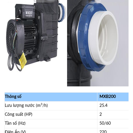
Thông số
MXB200
3
Lưu lượng nước (m
/h)
25.4
Công suất (HP)
2
Tần số (Hz)
50/60
Điện Áp (V)
220