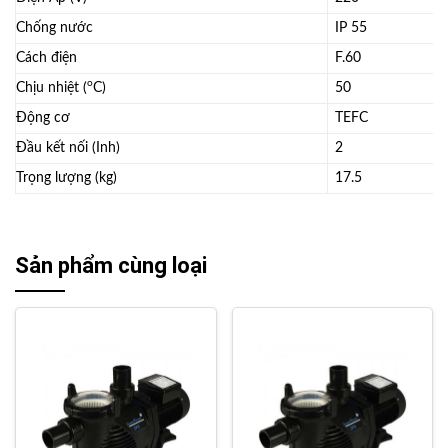
Chống nước
IP 55
Cách điện
F.60
o
Chịu nhiệt (
C)
50
Động cơ
TEFC
Đầu kết nối (Inh)
2
Trọng lượng (kg)
17.5
Sản phẩm cùng loại