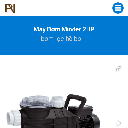
Máy Bơm Minder 2HP
bơm lọc hồ bơi