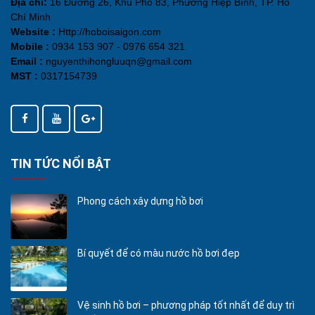
Địa chỉ:
16 Đường 26, Khu Phố 83, Phường Hiệp Bình, TP. Hồ
Chí Minh
Website :
Http://hoboisaigon.com
Mobile :
0934 153 907 - 0976 654 321
Email :
nguyenthihongluuqn@gmail.com
MST :
0317154739
TIN TỨC NỔI BẬT
Phong cách xây dựng hồ bơi
Bí quyết để có màu nước hồ bơi đẹp
Vệ sinh hồ bơi – phương pháp tốt nhất để duy trì