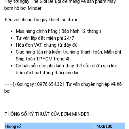
Hãy tới ngay Thế Giới Bể Bơi để mang về sản phẩm máy
bơm hồ bơi Minder
Đến với chúng tôi quý khách sẽ được :
Mua hàng chính hãng ( Bảo hành 12 tháng )
Tư vấn lắp đặt miễn phí 24/7
Hóa đơn VAT, chứng từ đầy đủ
Giao hàng tận nhà kiểm tra hàng thanh toán, Miễn phí
Ship toàn TP.HCM trong 4h.
Có bán sẵn các phụ kiện thay thế sửa chữa sau khi
bơm đã hoạt động thời gian dài
-----}} Gọi ngay :
0976.654.321
Tư vấn chuyên nghiệp về hồ
bơi .
THÔNG SỐ KỸ THUẬT CỦA BƠM MINDER -
Thông số
MXB100