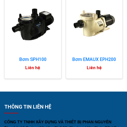
Bơm SPH100
Bơm EMAUX EPH200
Liên hệ
Liên hệ
THÔNG TIN LIÊN HỆ
CÔNG TY TNHH XÂY DỰNG VÀ THIẾT BỊ PHAN NGUYÊN