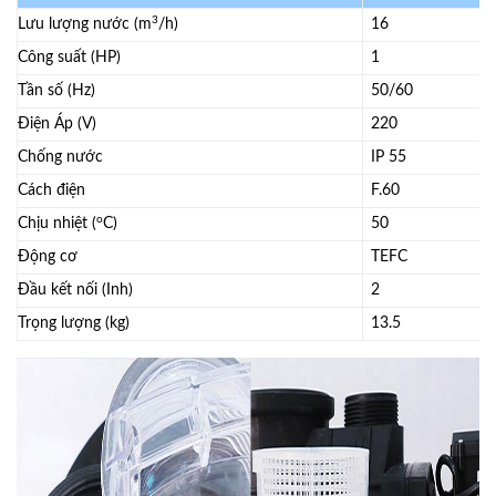
3
Lưu lượng nước (m
/h)
16
Công suất (HP)
1
Tần số (Hz)
50/60
Điện Áp (V)
220
Chống nước
IP 55
Cách điện
F.60
o
Chịu nhiệt (
C)
50
Động cơ
TEFC
Đầu kết nối (Inh)
2
Trọng lượng (kg)
13.5