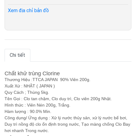
Xem địa chỉ bản đồ
Chi tiết
Chất khử trùng Clorine
Thương Hiệu
:TTCA JAPAN 90% Viên 200g.
Xuất
X
ứ
: NHẬT ( JAPAN )
Quy Cách
; Thùng 5kg.
Tên Gọi
: Clo tan chậm, Clo duy trì, Clo viên 200g Nhật.
Hình thức
: Viên Nén 200g, Trắng.
Hàm lượng
: 90.0% Min.
Công dụng/ Ứng dụng
: Xử lý nước thủy sản, xử lý nước bể bơi,
Duy trì nồng độ clo ổn định trong nước, Tạo màng chống Clo Bay
hơi nhanh Trong nước.