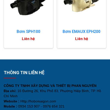
Bơm SPH100
Bơm EMAUX EPH200
Liên hệ
Liên hệ
THÔNG TIN LIÊN HỆ
CÔNG TY TNHH XÂY DỰNG VÀ THIẾT BỊ PHAN NGUYÊN
Địa chỉ:
16 Đường 26, Khu Phố 83, Phường Hiệp Bình, TP. Hồ
Chí Minh
Website :
Http://hoboisaigon.com
Mobile :
0934 153 907 - 0976 654 321