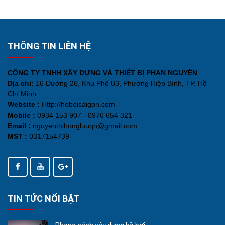
THÔNG TIN LIÊN HỆ
CÔNG TY TNHH XÂY DỰNG VÀ THIẾT BỊ PHAN NGUYÊN
Địa chỉ:
16 Đường 26, Khu Phố 83, Phường Hiệp Bình, TP. Hồ
Chí Minh
Website :
Http://hoboisaigon.com
Mobile :
0934 153 907 - 0976 654 321
Email :
nguyenthihongluuqn@gmail.com
MST :
0317154739
TIN TỨC NỔI BẬT