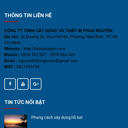
THÔNG TIN LIÊN HỆ
CÔNG TY TNHH XÂY DỰNG VÀ THIẾT BỊ PHAN NGUYÊN
Địa chỉ:
16 Đường 26, Khu Phố 83, Phường Hiệp Bình, TP. Hồ
Chí Minh
Website :
Http://hoboisaigon.com
Mobile :
0934 153 907 - 0976 654 321
Email :
nguyenthihongluuqn@gmail.com
MST :
0317154739
TIN TỨC NỔI BẬT
Phong cách xây dựng hồ bơi