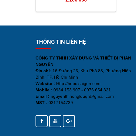
2.200.000
THÔNG TIN LIÊN HỆ
CÔNG TY TNHH XÂY DỰNG VÀ THIẾT BỊ PHAN
NGUYÊN
Địa chỉ:
16 Đường 26, Khu Phố 83, Phường Hiệp
Bình, TP. Hồ Chí Minh
Website :
Http://hoboisaigon.com
Mobile :
0934 153 907 - 0976 654 321
Email :
nguyenthihongluuqn@gmail.com
MST :
0317154739