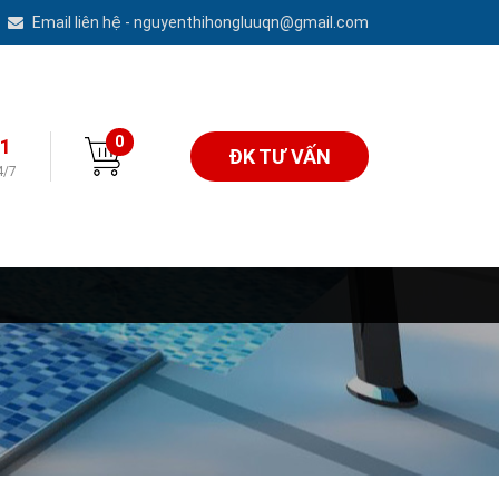
Email liên hệ - nguyenthihongluuqn@gmail.com
0
1
ĐK TƯ VẤN
4/7