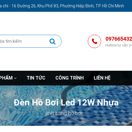
a chỉ -
16 Đường 26, Khu Phố 83, Phường Hiệp Bình, TP. Hồ Chí Minh
097665432
Hotline tư vấn 2
 PHẨM
TIN TỨC
CÔNG TRÌNH
LIÊN HỆ
Đèn Hồ Bơi Led 12W Nhựa
ánh sáng hồ bơi