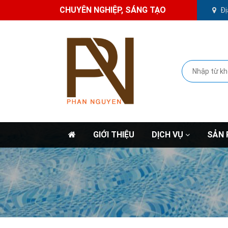
CHUYÊN NGHIỆP, SÁNG TẠO
Đị
GIỚI THIỆU
DỊCH VỤ
SẢN