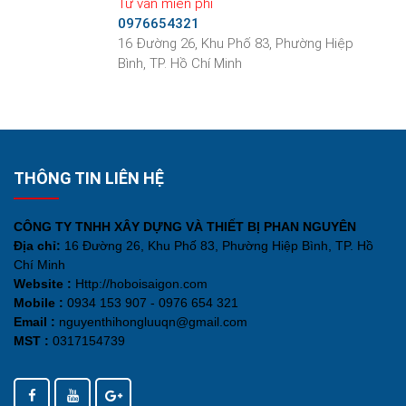
Tư vấn miễn phí
0976654321
16 Đường 26, Khu Phố 83, Phường Hiệp
Bình, TP. Hồ Chí Minh
THÔNG TIN LIÊN HỆ
CÔNG TY TNHH XÂY DỰNG VÀ THIẾT BỊ PHAN NGUYÊN
Địa chỉ:
16 Đường 26, Khu Phố 83, Phường Hiệp Bình, TP. Hồ
Chí Minh
Website :
Http://hoboisaigon.com
Mobile :
0934 153 907 - 0976 654 321
Email :
nguyenthihongluuqn@gmail.com
MST :
0317154739