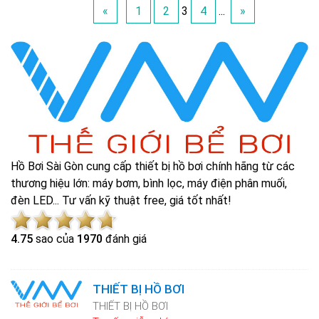
«
1
2
3
4
...
»
Hồ Bơi Sài Gòn cung cấp thiết bị hồ bơi chính hãng từ các
thương hiệu lớn: máy bơm, bình lọc, máy điện phân muối,
đèn LED... Tư vấn kỹ thuật free, giá tốt nhất!
4.7
5
sao của
1970
đánh giá
THIẾT BỊ HỒ BƠI
THIẾT BỊ HỒ BƠI