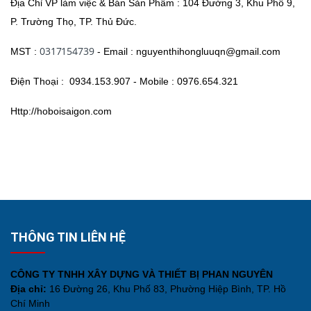
Địa Chỉ VP làm việc & Bán Sản Phẩm :
104 Đường 3, Khu Phố 9,
P. Trường Thọ, TP. Thủ Đức.
0317154739
MST :
-
Email :
nguyenthihongluuqn@gmail.com
Điện Thoại :
0934.153.907 -
Mobile :
0976.654.321
Http://hoboisaigon.com
THÔNG TIN LIÊN HỆ
CÔNG TY TNHH XÂY DỰNG VÀ THIẾT BỊ PHAN NGUYÊN
Địa chỉ:
16 Đường 26, Khu Phố 83, Phường Hiệp Bình, TP. Hồ
Chí Minh