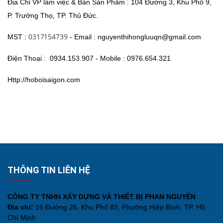
Địa Chỉ VP làm việc & Bán Sản Phẩm :
104 Đường 3, Khu Phố 9,
P. Trường Thọ, TP. Thủ Đức.
0317154739
MST :
-
Email :
nguyenthihongluuqn@gmail.com
Điện Thoại :
0934.153.907 -
Mobile :
0976.654.321
Http://hoboisaigon.com
THÔNG TIN LIÊN HỆ
CÔNG TY TNHH XÂY DỰNG VÀ THIẾT BỊ PHAN NGUYÊN
Địa chỉ:
16 Đường 26, Khu Phố 83, Phường Hiệp Bình, TP. Hồ
Chí Minh